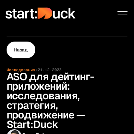
Сообщество
Проекты
Услуги
Назад
Образование
Чат-бот системы
Исследования
•
21.12.2023
Ai Automation Agency
ASO для дейтинг-
Блог
приложений:
О нас
исследования,
Контакты
стратегия,
продвижение —
Start:Duck