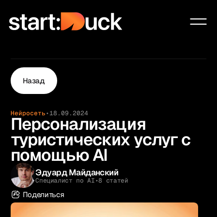
Сообщество
Проекты
Услуги
Назад
Образование
Чат-бот системы
Нейросеть
•
18.09.2024
Ai Automation Agency
Персонализация
Блог
туристических услуг с
О нас
помощью AI
Контакты
Эдуард Майданский
Специалист по AI
•
8 статей
Поделиться