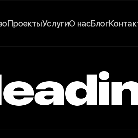
во
Проекты
Услуги
О нас
Блог
Контак
eadi