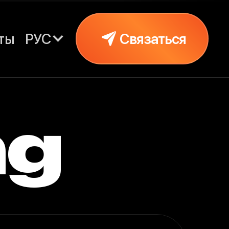
ты
РУС
Связаться
ng