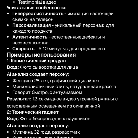
Testimonial видео
Уникальные особенности:
Гиперреалистичность
- имитация настоящей
съемки на телефон
Персонализация
- уникальный персонаж для
каждого продукта
Аутентичность
- естественные дефекты и
несовершенства
Скорость
- 5-10 минут vs дни продакшена
Примеры использования
1: Косметический продукт
Вход:
Фото сыворотки для лица
AI анализ создает персону:
Женщина 28 лет, графический дизайнер
Минималистичный стиль, натуральная красота
Говорит быстро, с энтузиазмом
Результат:
12-секундное видео утренней рутины с
естественным освещением из окна ванной
2: Технический гаджет
Вход:
Фото беспроводных наушников
AI анализ создает персону:
Мужчина 32 года, разработчик
Кэжуал стиль, очки, борода