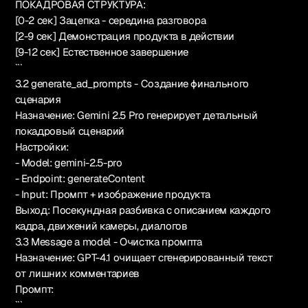
ПОКАДРОВАЯ СТРУКТУРА:
[0-2 сек] Зацепка - середина разговора
[2-9 сек] Демонстрация продукта в действии
[9-12 сек] Естественное завершение
```
3.2 generate_ad_prompts - Создание финального
сценария
Назначение: Gemini 2.5 Pro генерирует детальный
покадровый сценарий
Настройки:
- Model: gemini-2.5-pro
- Endpoint: generateContent
- Input: Промпт + изображение продукта
Выход: Посекундная разбивка с описанием каждого
кадра, движений камеры, диалогов
3.3 Message a model - Очистка промпта
Назначение: GPT-4.1 очищает сгенерированный текст
от лишних комментариев
Промпт:
```