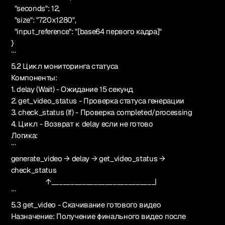
"seconds": 12,
"size": "720x1280",
"input_reference": "[base64 первого кадра]"
}
```
5.2 Цикл мониторинга статуса
Компоненты:
1. delay (Wait) - Ожидание 15 секунд
2. get_video_status - Проверка статуса генерации
3. check_status (If) - Проверка completed/processing
4. Цикл - Возврат к delay если не готово
Логика:
```
generate_video → delay → get_video_status →
check_status
↑___________________________|
```
5.3 get_video - Скачивание готового видео
Назначение: Получение финального видео после