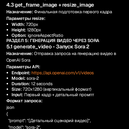
4.3 get_frame_image + resize_image
Назначение:
Финальная подготовка первого кадра
Параметры resize:
Width:
720px
Height:
1280px
Option:
ignoreAspectRatio
РАЗДЕЛ 5: ГЕНЕРАЦИЯ ВИДЕО ЧЕРЕЗ SORA
5.1 generate_video - Запуск Sora 2
Назначение:
Отправка запроса на генерацию видео в
OpenAI Sora
Параметры API:
Endpoint:
https://api.openai.com/v1/videos
Model:
sora-2
Duration:
12 seconds
Size:
720x1280 (вертикальный формат)
Input:
Первый кадр + детальный промпт
Формат запроса:
json
{
"prompt": "[Детальный сценарий видео]",
"model": "sora-2",