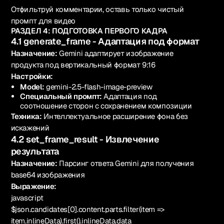
Отфильтруй комментарии, оставь только чистый
промпт для видео
РАЗДЕЛ 4: ПОДГОТОВКА ПЕРВОГО КАДРА
4.1 generate_frame - Адаптация под формат
Назначение:
Gemini адаптирует изображение
продукта под вертикальный формат 9:16
Настройки:
Model:
gemini-2.5-flash-image-preview
Специальный промпт:
Адаптация под
соотношение сторон с сохранением композиции
Техника:
Интеллектуальное расширение фона без
искажений
4.2 set_frame_result - Извлечение
результата
Назначение:
Парсинг ответа Gemini для получения
base64 изображения
Выражение:
javascript
$json.candidates[0].content.parts.filter(item =>
item.inlineData).first().inlineData.data