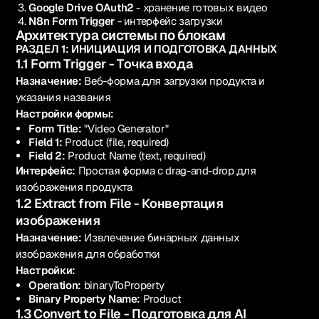
Google Drive OAuth2
- хранение готовых видео
N8n Form Trigger
- интерфейс загрузки
Архитектура системы по блокам
РАЗДЕЛ 1: ИНИЦИАЦИЯ И ПОДГОТОВКА ДАННЫХ
1.1 Form Trigger - Точка входа
Назначение:
Веб-форма для загрузки продукта и
указания названия
Настройки формы:
Form Title:
"Video Generator"
Field 1:
Product (file, required)
Field 2:
Product Name (text, required)
Интерфейс:
Простая форма с drag-and-drop для
изображения продукта
1.2 Extract from File - Конвертация
изображения
Назначение:
Извлечение бинарных данных
изображения для обработки
Настройки:
Operation:
binaryToProperty
Binary Property Name:
Product
1.3 Convert to File - Подготовка для AI