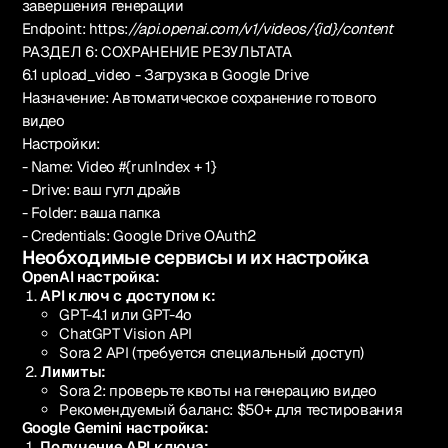
завершения генерации
Endpoint: https:
//api.openai.com/v1/videos/{id}/content
РАЗДЕЛ 6: СОХРАНЕНИЕ РЕЗУЛЬТАТА
6.1 upload_video - Загрузка в Google Drive
Назначение: Автоматическое сохранение готового
видео
Настройки:
- Name: Video #{runIndex + 1}
- Drive: ваш гугл драйв
- Folder: ваша папка
- Credentials: Google Drive OAuth2
Необходимые сервисы и их настройка
OpenAI настройка:
API ключ с доступом к:
GPT-4.1 или GPT-4o
ChatGPT Vision API
Sora 2 API (требуется специальный доступ)
Лимиты:
Sora 2: проверьте квоты на генерацию видео
Рекомендуемый баланс: $50+ для тестирования
Google Gemini настройка:
Получение API ключа: