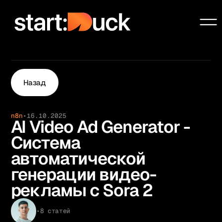
Сообщество
Проекты
Услуги
Назад
Образование
Чат-бот системы
n8n
•
16.10.2025
Ai Automation Agency
AI Video Ad Generator -
Блог
Система
О нас
автоматической
Контакты
генерации видео-
рекламы с Sora 2
•
8 статей