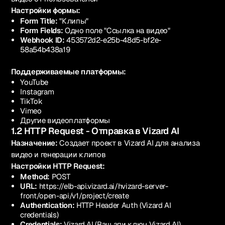
Настройки формы:
Form Title:
"Клипы"
Form Fields:
Одно поле "Ссылка на видео"
Webhook ID:
453572d2-e25b-48d5-bf2e-
58a54b438a19
Поддерживаемые платформы:
YouTube
Instagram
TikTok
Vimeo
Другие видеоплатформы
1.2 HTTP Request - Отправка в Vizard AI
Назначение:
Создает проект в Vizard AI для анализа
видео и генерации клипов
Настройки HTTP Request:
Method:
POST
URL:
https://elb-api.vizard.ai/hvizard-server-
front/open-api/v1/project/create
Authentication:
HTTP Header Auth (Vizard AI
credentials)
Credentials:
Vizard AI (Ваш апи ключ Vizard AI)