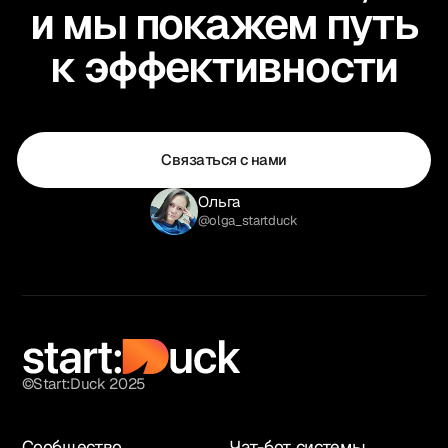
и мы покажем путь
к эффективности
Связаться с нами
Ольга
@olga_startduck
©Start:Duck 2025
Сообщество
Чат-бот системы