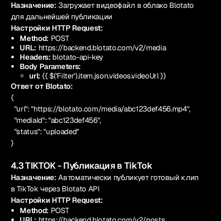
Назначение:
Загружает видеофайл в облако Blotato
для дальнейшей публикации
Настройки HTTP Request:
Method:
POST
URL:
https://backend.blotato.com/v2/media
Headers:
blotato-api-key
Body Parameters:
url:
{{ $('Filter').item.json.videos.videoUrl }}
Ответ от Blotato:
{
"url": "https://blotato.com/media/abc123def456.mp4",
"mediaId": "abc123def456",
"status": "uploaded"
}
4.3 TIKTOK - Публикация в TikTok
Назначение:
Автоматически публикует готовый клип
в TikTok через Blotato API
Настройки HTTP Request:
Method:
POST
URL:
https://backend.blotato.com/v2/posts