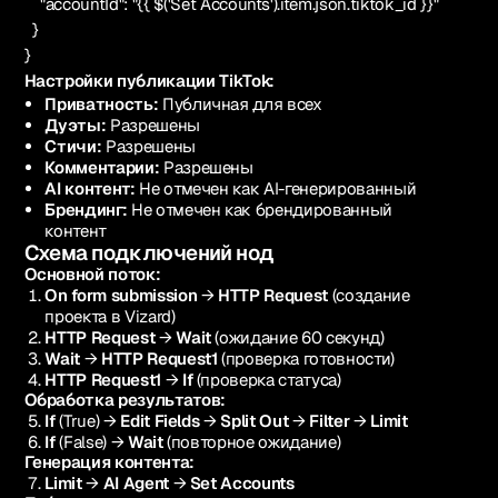
"accountId": "{{ $('Set Accounts').item.json.tiktok_id }}"
}
}
Настройки публикации TikTok:
Приватность:
Публичная для всех
Дуэты:
Разрешены
Стичи:
Разрешены
Комментарии:
Разрешены
AI контент:
Не отмечен как AI-генерированный
Брендинг:
Не отмечен как брендированный
контент
Схема подключений нод
Основной поток:
On form submission
→
HTTP Request
(создание
проекта в Vizard)
HTTP Request
→
Wait
(ожидание 60 секунд)
Wait
→
HTTP Request1
(проверка готовности)
HTTP Request1
→
If
(проверка статуса)
Обработка результатов:
If
(True) →
Edit Fields
→
Split Out
→
Filter
→
Limit
If
(False) →
Wait
(повторное ожидание)
Генерация контента:
Limit
→
AI Agent
→
Set Accounts