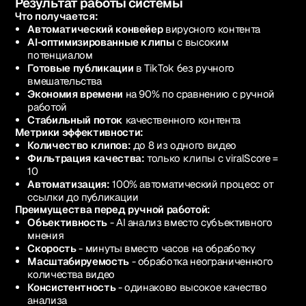
Результат работы системы
Что получается:
Автоматический конвейер
вирусного контента
AI-оптимизированные клипы
с высоким
потенциалом
Готовые публикации
в TikTok без ручного
вмешательства
Экономия времени
на 90% по сравнению с ручной
работой
Стабильный поток
качественного контента
Метрики эффективности:
Количество клипов:
до 8 из одного видео
Фильтрация качества:
только клипы с viralScore =
10
Автоматизация:
100% автоматический процесс от
ссылки до публикации
Преимущества перед ручной работой:
Объективность
- AI анализ вместо субъективного
мнения
Скорость
- минуты вместо часов на обработку
Масштабируемость
- обработка неограниченного
количества видео
Консистентность
- одинаково высокое качество
анализа