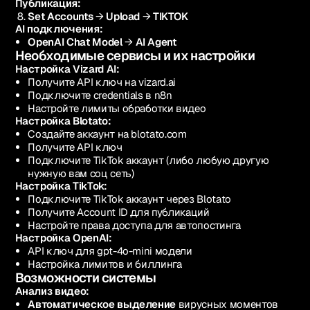
Публикация:
Set Accounts
→
Upload
→
TIKTOK
AI подключения:
OpenAI Chat Model
→
AI Agent
Необходимые сервисы и их настройки
Настройка Vizard AI:
Получите API ключ на vizard.ai
Подключите credentials в n8n
Настройте лимиты обработки видео
Настройка Blotato:
Создайте аккаунт на blotato.com
Получите API ключ
Подключите TikTok аккаунт (либо любую другую
нужную вам соц сеть)
Настройка TikTok:
Подключите TikTok аккаунт через Blotato
Получите Account ID для публикаций
Настройте права доступа для автопостинга
Настройка OpenAI:
API ключ для gpt-4o-mini модели
Настройка лимитов и биллинга
Возможности системы
Анализ видео:
Автоматическое выделение
вирусных моментов