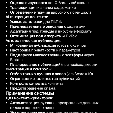
Оценка вирусности
по 10-балльной шкале
Транскрипция
и анализ содержания
Определение причин
вирусного потенциала
AI генерация контента:
Умные заголовки
для TikTok
Привлекательные описания
с хештегами
Адаптация под тренды
и вирусные форматы
Оптимизация под алгоритмы
TikTok
Автоматическая публикация:
Мгновенная публикация
готовых клипов
Настройка приватности
и параметров
Поддержка множественных платформ
через
Blotato
Планирование публикаций
(при необходимости)
Фильтрация и контроль:
Отбор только лучших клипов
(viralScore = 10)
Ограничение количества
публикаций
Контроль качества
контента
Предотвращение спама
Применение системы
Для контент-криейторов:
Автоматизация рутины
- превращение длинных
видео в короткие клипы
Экономия времени
- нет нужды вручную искать