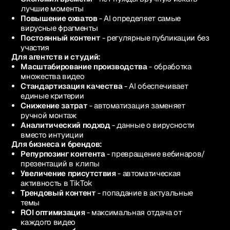
лучшие моменты
Повышение охватов
- AI определяет самые
вирусные фрагменты
Постоянный контент
- регулярные публикации без
участия
Для агентств и студий:
Масштабирование производства
- обработка
множества видео
Стандартизация качества
- AI обеспечивает
единые критерии
Снижение затрат
- автоматизация заменяет
ручной монтаж
Аналитический подход
- данные о вирусности
вместо интуиции
Для бизнеса и брендов:
Репурпозинг контента
- превращение вебинаров/
презентаций в клипы
Увеличение присутствия
- автоматическая
активность в TikTok
Трендовый контент
- попадание в актуальные
темы
ROI оптимизация
- максимальная отдача от
каждого видео