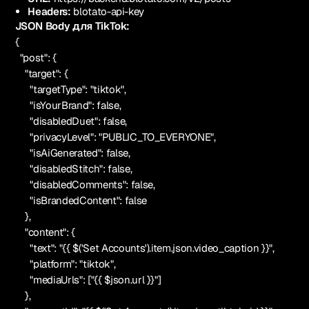
Headers:
blotato-api-key
JSON Body для TikTok:
{
"post": {
"target": {
"targetType": "tiktok",
"isYourBrand": false,
"disabledDuet": false,
"privacyLevel": "PUBLIC_TO_EVERYONE",
"isAiGenerated": false,
"disabledStitch": false,
"disabledComments": false,
"isBrandedContent": false
},
"content": {
"text": "{{ $('Set Accounts').item.json.video_caption }}",
"platform": "tiktok",
"mediaUrls": ["{{ $json.url }}"]
},