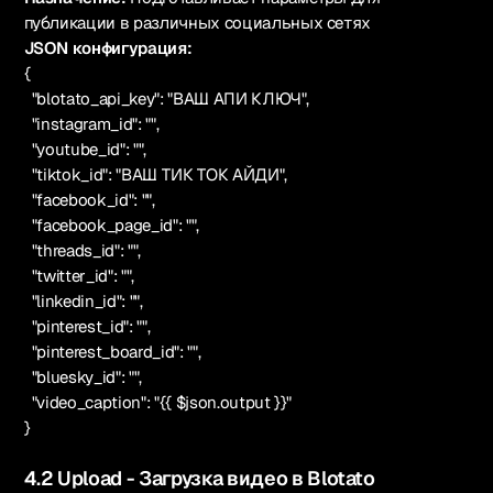
публикации в различных социальных сетях
JSON конфигурация:
{
"blotato_api_key": "ВАШ АПИ КЛЮЧ",
"instagram_id": "",
"youtube_id": "",
"tiktok_id": "ВАШ ТИК ТОК АЙДИ",
"facebook_id": "",
"facebook_page_id": "",
"threads_id": "",
"twitter_id": "",
"linkedin_id": "",
"pinterest_id": "",
"pinterest_board_id": "",
"bluesky_id": "",
"video_caption": "{{ $json.output }}"
}
4.2 Upload - Загрузка видео в Blotato