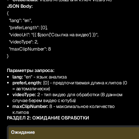
JSON Body:
{
"lang": "en",
"preferLength": [0],
"videoUrl": "{{ $json['Ссылка на видео'] }}",
"videoType": 2,
"maxClipNumber": 8
}
Параметры запроса:
lang:
"en" - язык анализа
preferLength:
[0] - предпочитаемая длина клипов (0
= автоматически)
videoType:
2 - тип видео для обработки (В данном
случае берем видео с ютуба)
maxClipNumber:
8 - максимальное количество
клипов
РАЗДЕЛ 2: ОЖИДАНИЕ ОБРАБОТКИ