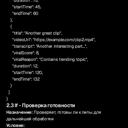
"duration": 15,
"startTime": 45,
"endTime": 60
},
{
"title": "Another great clip",
"videoUrl": "https://example.com/clip2.mp4",
"transcript": "Another interesting part...",
"viralScore": 8,
"viralReason": "Contains trending topic",
"duration": 12,
"startTime": 120,
"endTime": 132
}
]
}
2.3 If - Проверка готовности
Назначение:
Проверяет, готовы ли клипы для
дальнейшей обработки
Условие: