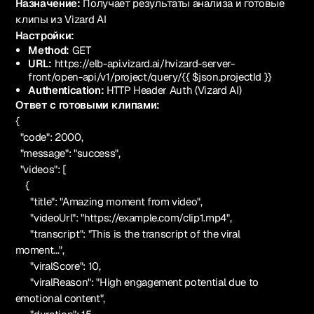
Назначение:
Получает результаты анализа и готовые
клипы из Vizard AI
Настройки:
Method:
GET
URL:
https://elb-api.vizard.ai/hvizard-server-
front/open-api/v1/project/query/{{ $json.projectId }}
Authentication:
HTTP Header Auth (Vizard AI)
Ответ с готовыми клипами:
{
"code": 2000,
"message": "success",
"videos": [
{
"title": "Amazing moment from video",
"videoUrl": "https://example.com/clip1.mp4",
"transcript": "This is the transcript of the viral
moment...",
"viralScore": 10,
"viralReason": "High engagement potential due to
emotional content",