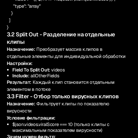
"type": "array"
}
]
}
3.2 Split Out - Разделение на отдельные
клипы
Назначение:
Преобразует массив клипов в
отдельные элементы для индивидуальной обработки
Настройки:
Field To Split Out:
videos
Include:
allOtherFields
Результат:
Каждый клип становится отдельным
элементом в потоке
3.3 Filter - Отбор только вирусных клипов
Назначение:
Фильтрует клипы по показателю
вирусности
Условие фильтрации:
$json.videos.viralScore === 10 (только клипы с
максимальным показателем вирусности)
Зачем нужен фильтр: