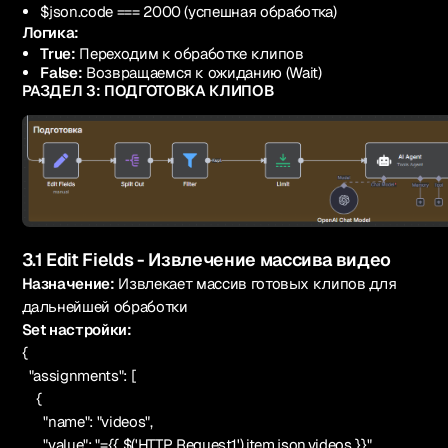
$json.code === 2000 (успешная обработка)
Логика:
True:
Переходим к обработке клипов
False:
Возвращаемся к ожиданию (Wait)
РАЗДЕЛ 3: ПОДГОТОВКА КЛИПОВ
3.1 Edit Fields - Извлечение массива видео
Назначение:
Извлекает массив готовых клипов для
дальнейшей обработки
Set настройки:
{
"assignments": [
{
"name": "videos",
"value": "={{ $('HTTP Request1').item.json.videos }}",