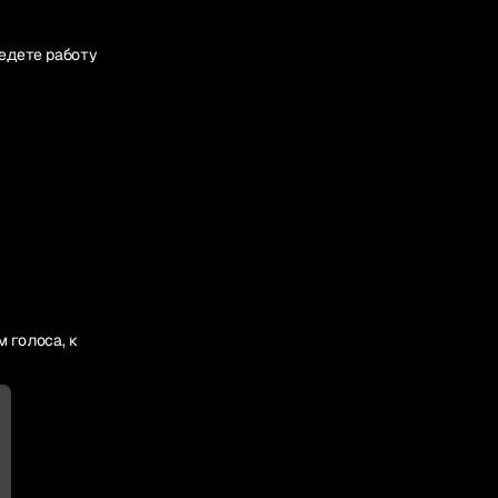
ведете работу
м голоса, к