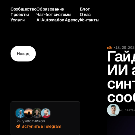
Сообщество
Образование
Блог
Проекты
Чат-бот системы
О нас
Услуги
Ai Automation Agency
Контакты
n8n
•
18.08.202
Гай
Назад
ИИ 
син
соо
•
8 стате
1k+ участников
Вступить в Telegram