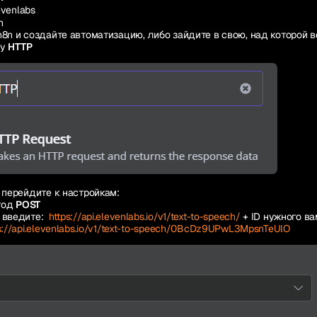
evenlabs
n
n8n и создайте автоматизацию, либо зайдите в свою, над которой 
ду
HTTP
 перейдите к настройкам:
тод
POST
 введите:
https://api.elevenlabs.io/v1/text-to-speech/
+ ID нужного ва
s://api.elevenlabs.io/v1/text-to-speech/0BcDz9UPwL3MpsnTeUlO