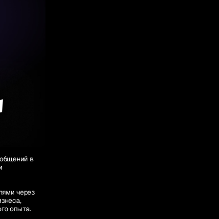
ообщений в
и
лями через
изнеса,
го опыта.