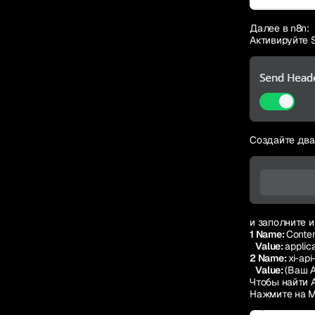
Далее в n8n:
Активируйте 
Создайте два
и заполните и
1 Name:
Conten
Value:
applic
2 Name:
xi-api
Value:
(Ваш A
Чтобы найти 
Нажмите на M