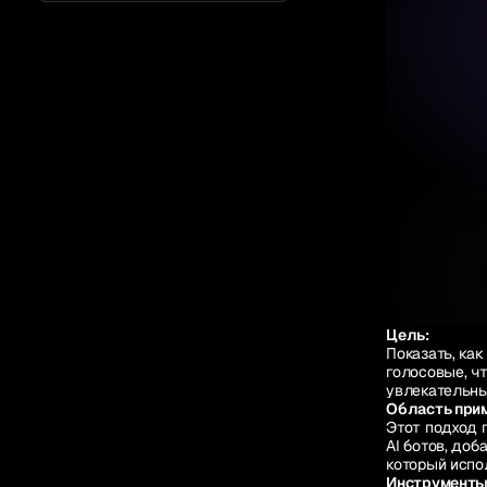
Цель:
Показать, ка
голосовые, ч
увлекательны
Область при
Этот подход 
AI ботов, доб
который испо
‍Инструменты