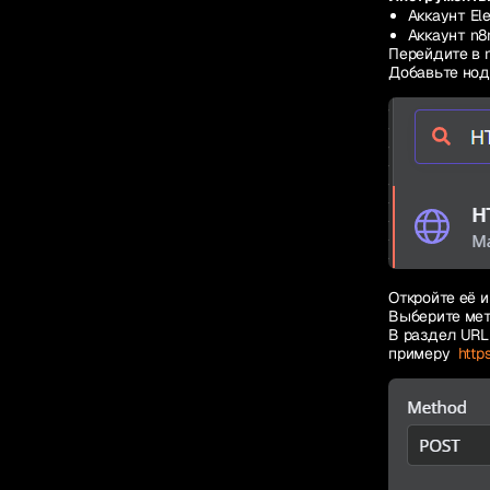
Аккаунт El
Аккаунт n8
Перейдите в 
Добавьте но
Откройте её и
Выберите ме
В раздел URL
примеру
http