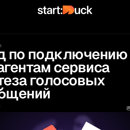
5
д по подключению
агентам сервиса
теза голосовых
бщений
й