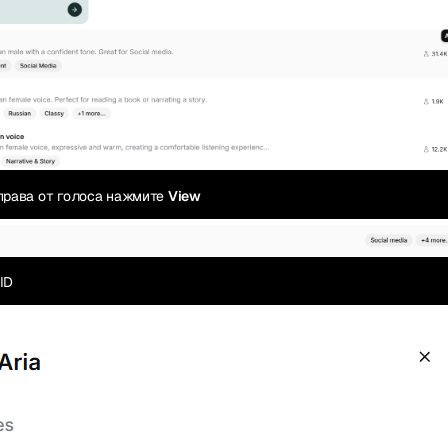
справа от голоса нажмите
View
 ID