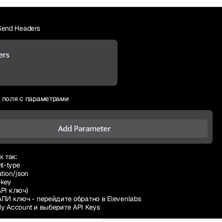
Send Headers
 поля с параметрами
х так:
t-type
ation/json
-key
PI ключ)
АПИ ключ - перейдите обратно в Elevenlabs
y Account и выберите API Keys