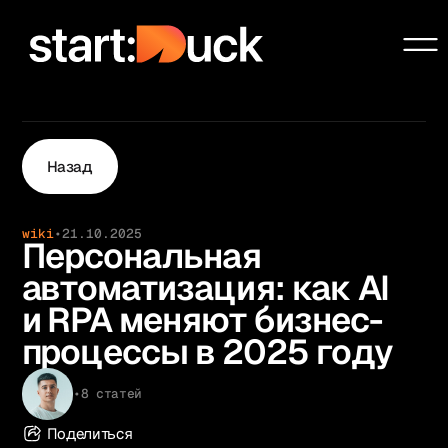
Сообщество
Проекты
Услуги
Назад
Образование
Чат-бот системы
wiki
•
21.10.2025
Ai Automation Agency
Персональная
Блог
автоматизация: как AI
О нас
и RPA меняют бизнес-
Контакты
процессы в 2025 году
•
8 статей
Поделиться