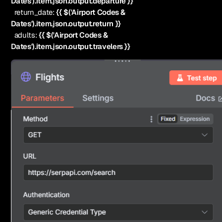
Dates').item.json.output.departure }}
return_date:
{{ $('Airport Codes &
Dates').item.json.output.return }}
adults:
{{ $('Airport Codes &
Dates').item.json.output.travelers }}