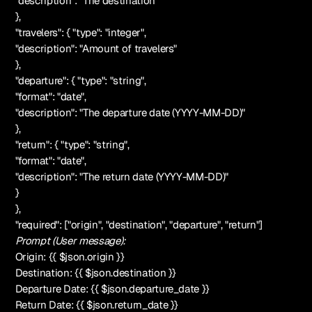
"description": "The destination"
},
"travelers": { "type": "integer",
"description": "Amount of travelers"
},
"departure": { "type": "string",
"format": "date",
"description": "The departure date (YYYY-MM-DD)"
},
"return": { "type": "string",
"format": "date",
"description": "The return date (YYYY-MM-DD)"
}
},
"required": ["origin", "destination", "departure", "return"]
Prompt (User message):
Origin: {{ $json.origin }}
Destination: {{ $json.destination }}
Departure Date: {{ $json.departure_date }}
Return Date: {{ $json.return_date }}