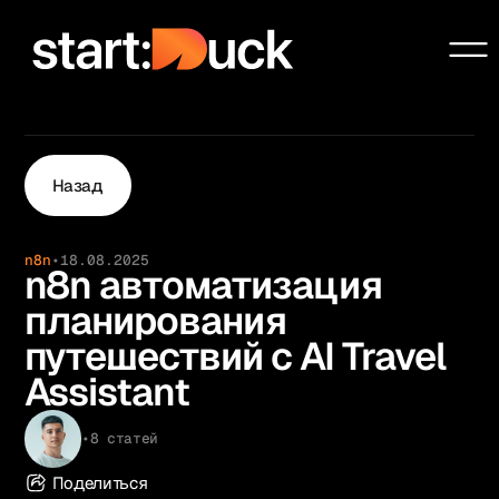
Сообщество
Проекты
Услуги
Назад
Образование
Чат-бот системы
n8n
•
18.08.2025
Ai Automation Agency
n8n автоматизация
Блог
планирования
О нас
путешествий с AI Travel
Контакты
Assistant
•
8 статей
Поделиться