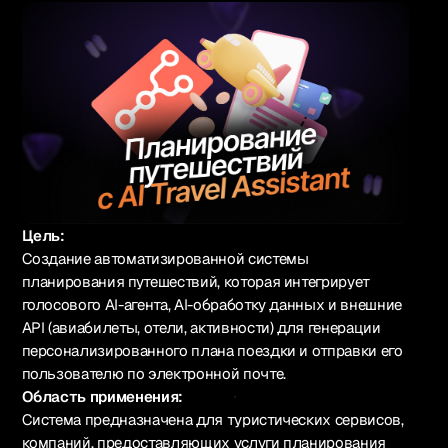
Русский
Цель:
Создание автоматизированной системы
планирования путешествий, которая интегрирует
1k+ участников
голосового AI-агента, AI-обработку данных и внешние
API (авиабилеты, отели, активности) для генерации
Вступить в Telegram
персонализированного плана поездки и отправки его
пользователю по электронной почте.
Область применения:
Связаться
Система предназначена для туристических сервисов,
компаний, предоставляющих услуги планирования