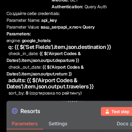
Authentication:
Query Auth
Создайте себе credentials:
Parameter Name:
api_key
Parameter Value:
ваш_serpapi_ключ Query
Parameters:
engine:
google_hotels
q:
{{ $('Set Fields').item.json.destination }}
check_in_date:
{{ $('Airport Codes &
Dates').item.json.output.departure }}
check_out_date:
{{ $('Airport Codes &
Dates').item.json.output.return }}
adults:
{{ $('Airport Codes &
Dates').item.json.output.travelers }}
sort_by:
8
(сортировка по рейтингу)