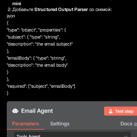
mini
Добавьте
Structured Output Parser
со схемой:
json
{
"type": "object", "properties": {
"subject": { "type": "string",
"description": "the email subject"
},
"emailBody": { "type": "string",
"description": "the email body"
}
},
"required": ["subject", "emailBody"]
}