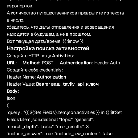
аэропортов.
А количество путешественников превратите из текста
в число.
Убедитесь, что даты отправления и возвращения
находятся в будущем, а не в прошлом.
Вот текущая дата/время: {{ $now }}
Настройка поиска активностей
Создайте HTTP ноду
Activities
:
URL: Method:
POST
Authentication:
Header Auth
Создайте себе credentials:
Header Name:
Authorization
Header Value:
Bearer ваш_tavily_api_ключ
Body:
json
{
"query": "{{ $('Set Fields').item.json.activities }} in {{ $('Set
Fields').item.json.destinat "topic": "general",
"search_depth": "basic", "max_results": 3,
"include_answer": true, "include_raw_content": false