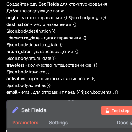
Создайте ноду
Set Fields
для структурирования
Добавьте следующие поля:
origin
- место отправления {{ $json.body.origin }}
destination
- место назначения {{
$json.body.destination }}
departure_date
- дата отправления {{
$json.body.departure_date }}
return_date
- дата возвращения {{
$json.body.return_date }}
travelers
- количество путешественников {{
$json.body.travelers }}
activities
- предпочитаемые активности {{
$json.body.activities }}
email
- email для отправки плана {{ $json.body.email }}