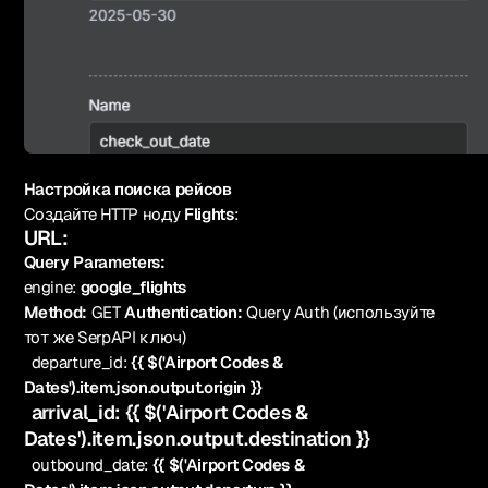
Настройка поиска рейсов
Создайте HTTP ноду
Flights
:
URL:
Query Parameters:
engine:
google_flights
Method:
GET
Authentication:
Query Auth (используйте
тот же SerpAPI ключ)
departure_id:
{{ $('Airport Codes &
Dates').item.json.output.origin }}
arrival_id:
{{ $('Airport Codes &
Dates').item.json.output.destination }}
outbound_date:
{{ $('Airport Codes &