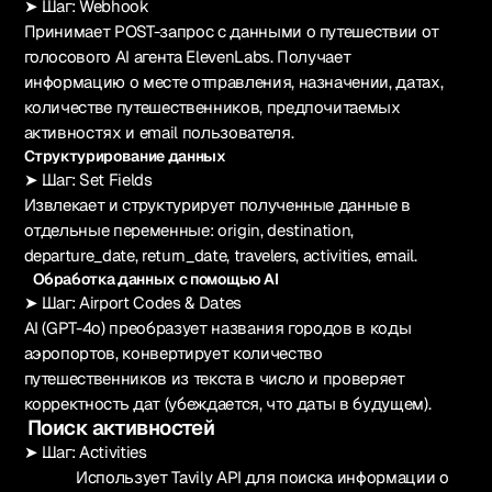
➤ Шаг: Webhook
Принимает POST-запрос с данными о путешествии от
голосового AI агента ElevenLabs. Получает
информацию о месте отправления, назначении, датах,
количестве путешественников, предпочитаемых
активностях и email пользователя.
Структурирование данных
➤ Шаг: Set Fields
Извлекает и структурирует полученные данные в
отдельные переменные: origin, destination,
departure_date, return_date, travelers, activities, email.
Обработка данных с помощью AI
➤ Шаг: Airport Codes & Dates
AI (GPT-4o) преобразует названия городов в коды
аэропортов, конвертирует количество
путешественников из текста в число и проверяет
корректность дат (убеждается, что даты в будущем).
Поиск активностей
➤ Шаг: Activities
Использует Tavily API для поиска информации о