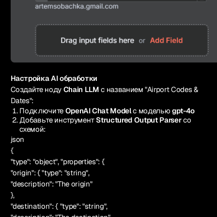
Настройка AI обработки
Создайте ноду
Chain LLM
с названием "Airport Codes &
Dates":
Подключите
OpenAI Chat Model
с моделью
gpt-4o
Добавьте инструмент
Structured Output Parser
со
схемой:
json
{
"type": "object", "properties": {
"origin": { "type": "string",
"description": "The origin"
},
"destination": { "type": "string",