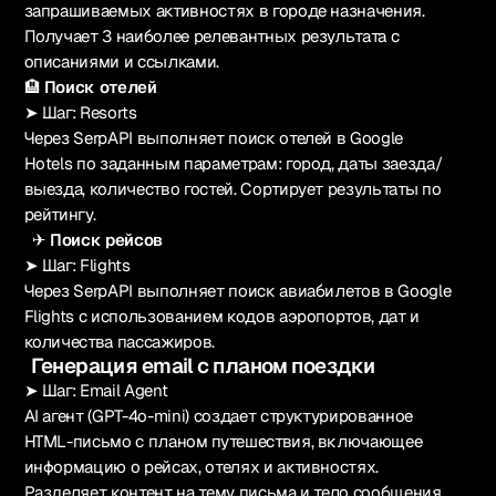
запрашиваемых активностях в городе назначения.
Получает 3 наиболее релевантных результата с
описаниями и ссылками.
🏨
Поиск отелей
➤ Шаг: Resorts
Через SerpAPI выполняет поиск отелей в Google
Hotels по заданным параметрам: город, даты заезда/
выезда, количество гостей. Сортирует результаты по
рейтингу.
✈
Поиск рейсов
➤ Шаг: Flights
Через SerpAPI выполняет поиск авиабилетов в Google
Flights с использованием кодов аэропортов, дат и
количества пассажиров.
Генерация email с планом поездки
➤ Шаг: Email Agent
AI агент (GPT-4o-mini) создает структурированное
HTML-письмо с планом путешествия, включающее
информацию о рейсах, отелях и активностях.
Разделяет контент на тему письма и тело сообщения.