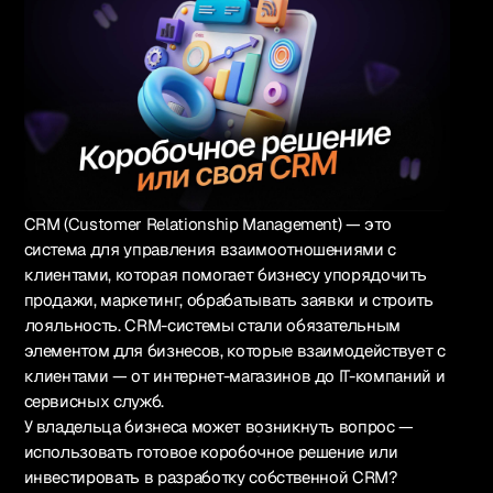
CRM (Customer Relationship Management) — это
Русский
система для управления взаимоотношениями с
клиентами, которая помогает бизнесу упорядочить
продажи, маркетинг, обрабатывать заявки и строить
лояльность. CRM-системы стали обязательным
1k+ участников
элементом для бизнесов, которые взаимодействует с
Вступить в Telegram
клиентами — от интернет-магазинов до IT-компаний и
сервисных служб.
У владельца бизнеса может возникнуть вопрос —
Связаться
использовать готовое коробочное решение или
инвестировать в разработку собственной CRM?