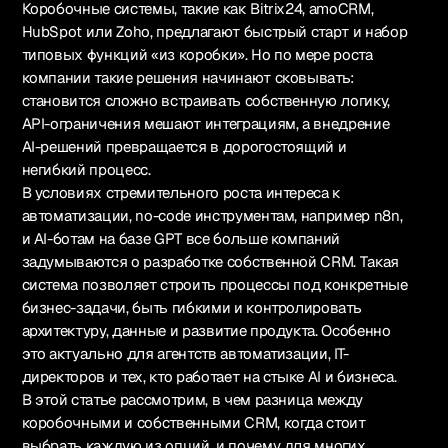
Коробочные системы, такие как Bitrix24, amoCRM,
HubSpot или Zoho, предлагают быстрый старт и набор
типовых функций «из коробки». Но по мере роста
компании такие решения начинают сковывать:
становится сложно встраивать собственную логику,
API-ограничения мешают интеграциям, а внедрение
AI-решений превращается в дорогостоящий и
негибкий процесс.
В условиях стремительного роста интереса к
автоматизации, no-code инструментам, например n8n,
и AI-ботам на базе GPT все больше компаний
задумываются о разработке собственной CRM. Такая
система позволяет строить процессы под конкретные
бизнес-задачи, быть гибкими и контролировать
архитектуру, данные и развитие продукта. Особенно
это актуально для агентств автоматизации, IT-
директоров и тех, кто работает на стыке AI и бизнеса.
В этой статье рассмотрим, в чем разница между
коробочными и собственными CRM, когда стоит
выбрать каждую из опций, и почему для многих