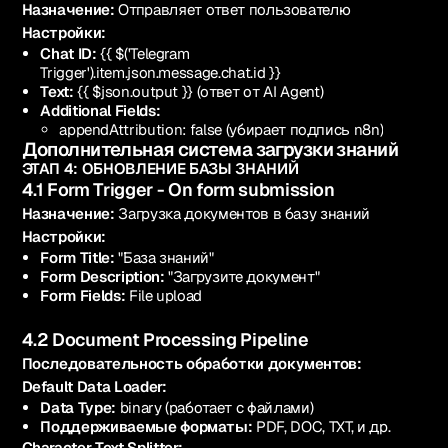
Назначение:
Отправляет ответ пользователю
Настройки:
Chat ID:
{{ $('Telegram
Trigger').item.json.message.chat.id }}
Text:
{{ $json.output }} (ответ от AI Agent)
Additional Fields:
appendAttribution: false (убирает подпись n8n)
Дополнительная система загрузки знаний
ЭТАП 4: ОБНОВЛЕНИЕ БАЗЫ ЗНАНИЙ
4.1 Form Trigger - On form submission
Назначение:
Загрузка документов в базу знаний
Настройки:
Form Title:
"База знаний"
Form Description:
"Загрузите документ"
Form Fields:
File upload
4.2 Document Processing Pipeline
Последовательность обработки документов:
Default Data Loader:
Data Type:
binary (работает с файлами)
Поддерживаемые форматы:
PDF, DOC, TXT, и др.
Character Text Splitter: