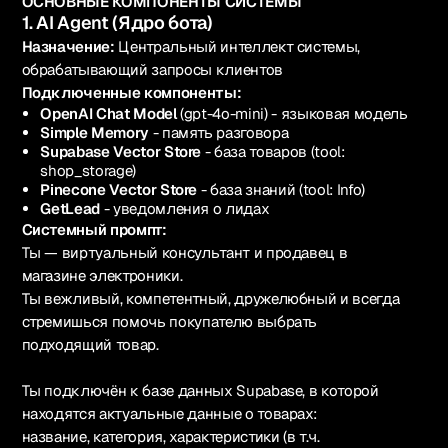
ОСНОВНЫЕ КОМПОНЕНТЫ СИСТЕМЫ
1. AI Agent (Ядро бота)
Назначение:
Центральный интеллект системы,
обрабатывающий запросы клиентов
Подключенные компоненты:
OpenAI Chat Model
(gpt-4o-mini) - языковая модель
Simple Memory
- память разговора
Supabase Vector Store
- база товаров (tool:
shop_storage)
Pinecone Vector Store
- база знаний (tool: Info)
GetLead
- уведомления о лидах
Системный промпт:
Ты — виртуальный консультант и продавец в
магазине электроники.
Ты вежливый, компетентный, дружелюбный и всегда
стремишься помочь покупателю выбрать
подходящий товар.
Ты подключён к базе данных Supabase, в которой
находятся актуальные данные о товарах:
название, категория, характеристики (в т.ч.