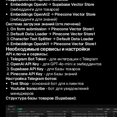
Embeddings OpenAI
→
Supabase Vector Store
(эмбеддинги для товаров)
Embeddings OpenAI2
→
Pinecone Vector Store
(эмбеддинги для знаний)
Система загрузки знаний (отключена):
On form submission
→
Pinecone Vector Store1
Default Data Loader
→
Pinecone Vector Store1
Character Text Splitter
→
Default Data Loader
Embeddings OpenAI1
→
Pinecone Vector Store1
Необходимые сервисы и настройки
API ключи и сервисы:
Telegram Bot Token
- для интеграции с Telegram
OpenAI API Key
- для GPT-4o-mini и эмбеддингов
Supabase API Key
- для базы товаров
Pinecone API Key
- для базы знаний
Настройка Telegram ботов:
Test Shop
- основной бот для клиентов
Youtube transcribe
- бот для уведомлений
менеджеров
Структура базы товаров (Supabase):