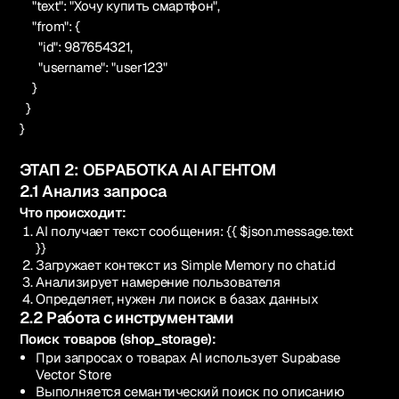
"text": "Хочу купить смартфон",
"from": {
"id": 987654321,
"username": "user123"
}
}
}
ЭТАП 2: ОБРАБОТКА AI АГЕНТОМ
2.1 Анализ запроса
Что происходит:
AI получает текст сообщения: {{ $json.message.text
}}
Загружает контекст из Simple Memory по chat.id
Анализирует намерение пользователя
Определяет, нужен ли поиск в базах данных
2.2 Работа с инструментами
Поиск товаров (shop_storage):
При запросах о товарах AI использует Supabase
Vector Store
Выполняется семантический поиск по описанию