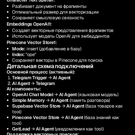
Разбивает документ на фрагменты
Оптимальный размер для векторизации
Сохраняет смысловую связность
Embeddings OpenAI1:
Создает векторные представления фрагментов
Использует модель OpenAI для эмбеддингов
Pinecone Vector Store1:
Mode:
insert (добавление в базу)
Index:
"ope"
Сохраняет векторы в Pinecone для поиска
Детальная схема подключений
Основной процесс (активный):
Telegram Trigger
→
AI Agent
AI Agent
→
Telegram
AI компоненты:
OpenAI Chat Model
→
AI Agent
(языковая модель)
Simple Memory
→
AI Agent
(память разговора)
Supabase Vector Store
→
AI Agent
(база товаров как
tool)
Pinecone Vector Store
→
AI Agent
(база знаний как
tool)
GetLead
→
AI Agent
(уведомления как tool)
Поддержка векторных поисков: