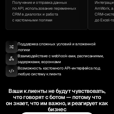
Получение и отправка данных
Интеграция
по API, использование переменных
AmWork, а
CRM в диалогах и работа
CRM-систем
с кастомными полями
до Excel-т
Поддержка сложных условий и вложенной
логики
Взаимодействие с webhook-ами, расписаниями,
задержками, воронками
Возможность кастомного API-интерфейса под
любую систему клиента
Ваши клиенты не будут чувствовать,
что говорят с ботом — потому что
он знает, что им важно, и реагирует как
бизнес