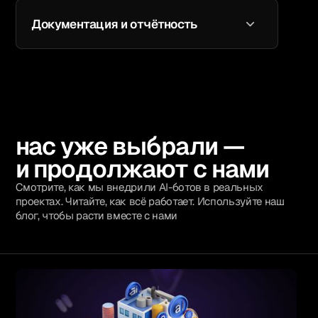
Мы можем выступать контактной точкой
поддержки (2-я линия). Помогаем вашему
Документация и отчётность
менеджеру работать с системой
Готовим месячные отчёты: статистика,
правки, рекомендации. Предоставляем
документы по изменениям и roadmap
развития бота
нас уже выбрали —
и продолжают с нами
Смотрите, как мы внедрили AI-ботов в реальных
проектах. Читайте, как всё работает. Используйте наш
блог, чтобы расти вместе с нами