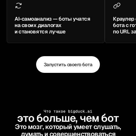
AI-самоанализ — боты учатся
Краулер 
на своих диалогах
бота с г
и становятся лучше
по URL з
Запустить своего бота
Русский
1k+ участников
Вступить в Telegram
Что такое bigduck.ai
это больше, чем бот
Это мозг, который умеет слушать,
думать и совершенствоваться