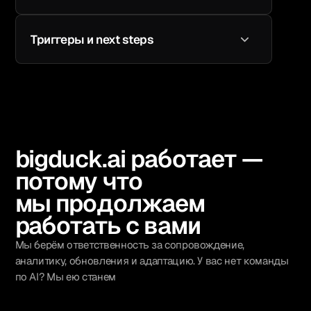
предлагать альтернативные фразы (A/B)
Если клиент оставил много текста —
AI составляет компактное описание.
Триггеры и next steps
Пример: «Женщина, 35–40, интересует курс
с психологом, хотела бы по вечерам,
Система может ставить условные метки
сомневается из-за цены»
и передавать их в CRM. Запускать
автоматические дорассылки или
уведомления менеджерам. Пример:
«Клиент не оставил номер — повторить
bigduck.ai работает —
касание через день»
потому что
мы продолжаем
работать с вами
Мы берём ответственность за сопровождение,
аналитику, обновления и адаптацию. У вас нет команды
по AI? Мы ею станем