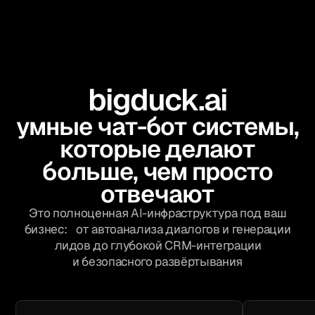
Сообщество
bigduck.ai
Проекты
Услуги
умные чат-бот системы,
Образование
которые делают
Чат-бот системы
больше, чем просто
Ai Automation Agency
отвечают
Блог
О нас
Это полноценная AI-инфраструктура под ваш
Контакты
бизнес: от автоанализа диалогов и генерации
лидов до глубокой CRM-интеграции
и безопасного развёртывания